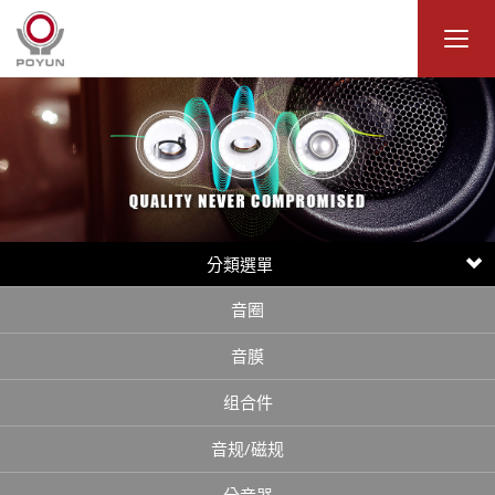
分類選單
音圈
音膜
组合件
音规/磁规